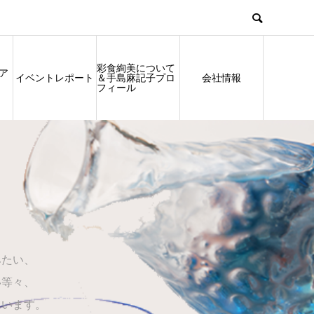
彩食絢美について
ア
イベントレポート
＆手島麻記子プロ
会社情報
フィール
みたい、
い等々、
ています。