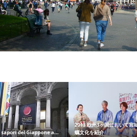
2013 欧州3ヶ国において宮
 sapori del Giappone a...
蠣文化を紹介