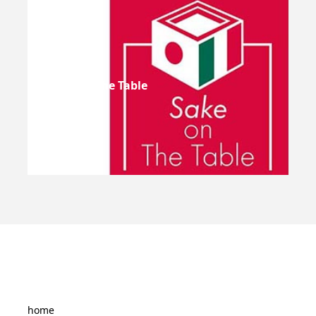
Sake On The Table
home