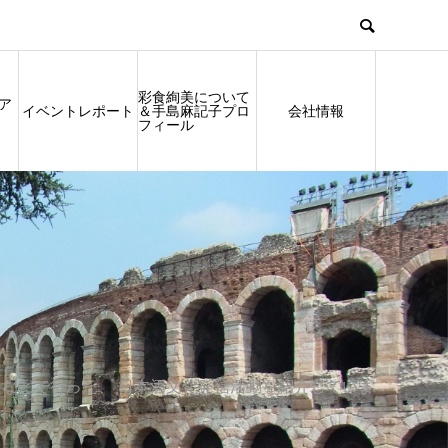
彩食絢美について
ア
イベントレポート
＆手島麻記子プロ
会社情報
フィール
などで行った、 日本酒文化発信活動を紹介していま