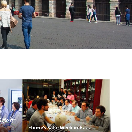
城県の牡
Ehime’s Sake Week in Ba...