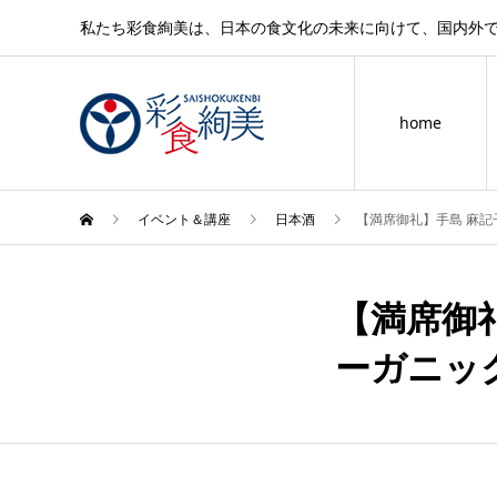
私たち彩食絢美は、日本の食文化の未来に向けて、国内外
home
イベント＆講座
日本酒
【満席御礼】手島 麻記子
【満席御礼
10月
02
ーガニック
2021