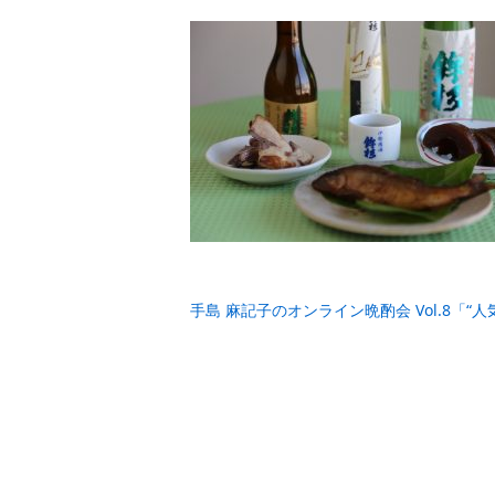
手島 麻記子のオンライン晩酌会 Vol.8「“人