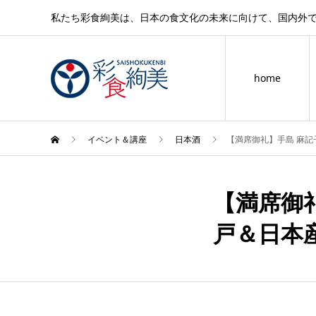
私たち彩食絢美は、日本の食文化の未来に向けて、国内外
home
イベント＆講座
日本酒
【満席御礼】手島 麻記
【満席御礼
11月
21
戸＆日本
2020