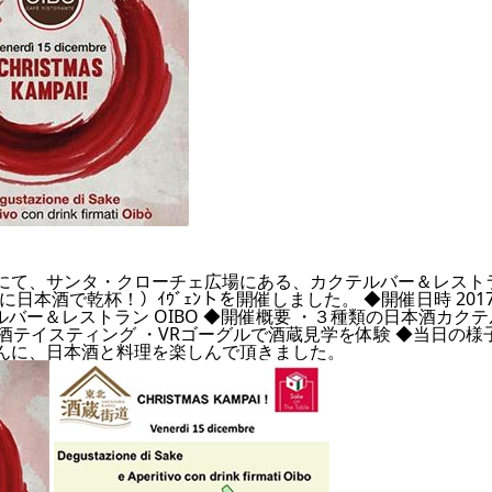
ェにて、サンタ・クローチェ広場にある、カクテルバー＆レスト
クリスマスに日本酒で乾杯！）ｲｳﾞｪﾝトを開催しました。 ◆開催日時 201
カクテルバー＆レストラン OIBO ◆開催概要 ・３種類の日本酒カク
酒テイスティング ・VRゴーグルで酒蔵見学を体験 ◆当日の様
さんに、日本酒と料理を楽しんで頂きました。