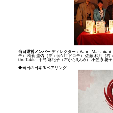
当日運営メンバー
ディレクター：Vanni March
モ） 松倉 圭佑（左：㈱NTTドコモ） 佐藤 和則（右：㈱
the Table : 手島 麻記子（右から3人め） 小笠原 聡子
◆当日の日本酒ペアリング