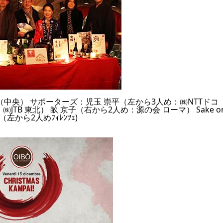
ioni（中央） サポーターズ：児玉 崇平（左から3人め：㈱NTTドコ
JTB 東北） 畝 京子（右から2人め：源の会 ローマ） Sake o
（左から2人めﾌｨﾚﾝﾂｪ)