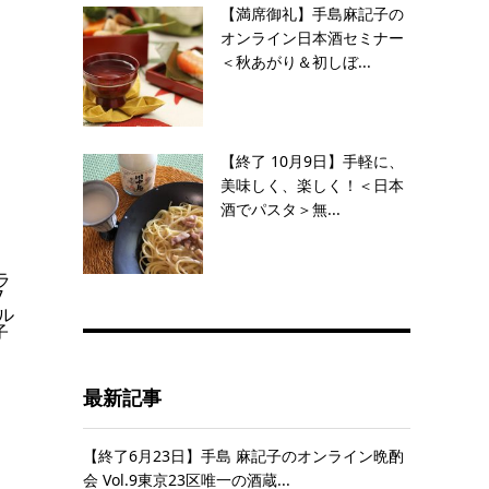
【満席御礼】手島麻記子の
オンライン日本酒セミナー
＜秋あがり＆初しぼ...
【終了 10月9日】手軽に、
美味しく、楽しく！＜日本
酒でパスタ＞無...
ラ
7
テル
子
最新記事
【終了6月23日】手島 麻記子のオンライン晩酌
会 Vol.9東京23区唯一の酒蔵...