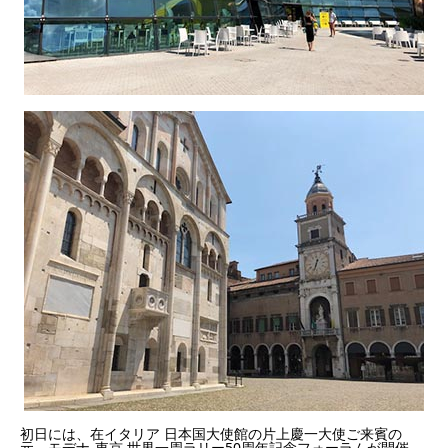
初日には、在イタリア 日本国大使館の片上慶一大使ご来賓の
元、モデナ-東京 世界一周ラリー50周年記念フォーラムが開催。