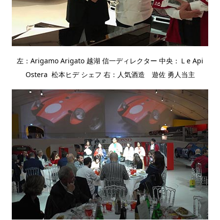
左：Arigamo Arigato 越湖 信一ディレクター 中央：Ｌe Api
Ostera 松本ヒデ シェフ 右：人気酒造 遊佐 勇人当主