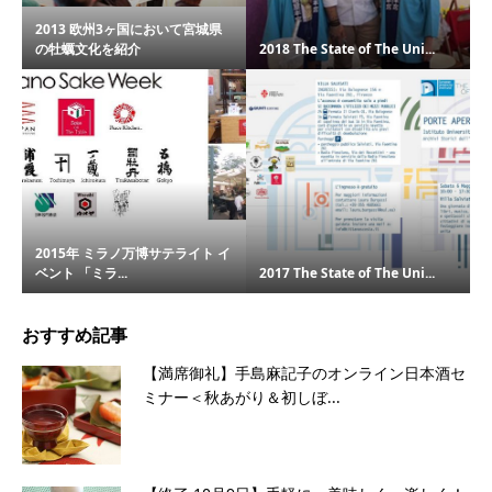
2013 欧州3ヶ国において宮城県
の牡蠣文化を紹介
2018 The State of The Uni...
2015年 ミラノ万博サテライト イ
ベント 「ミラ...
2017 The State of The Uni...
おすすめ記事
【満席御礼】手島麻記子のオンライン日本酒セ
ミナー＜秋あがり＆初しぼ...