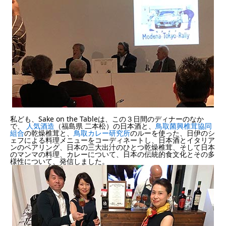
私ども、Sake on the Tableは、この３日間のディナーのなか
で、
人気酒造
（福島県 二本松）の日本酒と、
鳥取菌興椎茸協同
組合
の乾燥椎茸と、
鳥取カレー研究所
のルーを使った、日伊のシ
ェフによる料理メニューをコーディネートし、日本酒とイタリア
ンのペアリング、日本の三大出汁のひとつ乾燥椎茸、そして日本
のマンマの料理、カレーについて、日本の伝統的食文化とその多
様性について、発信しました。