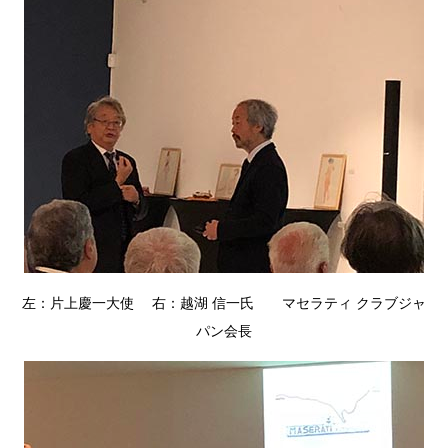
左：片上慶一大使 右：越湖 信一氏 マセラティ クラブジャ
パン会長