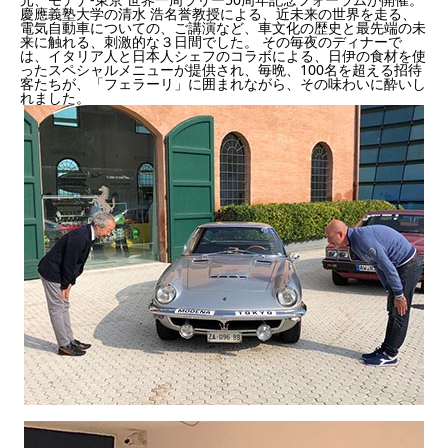
慶應義塾大学の清水 浩名誉教授による、近未来の世界を走る、
電気自動車についての、ご講演など、車文化の歴史と最先端の未
来に触れる、刺激的な３日間でした。 その毎夜のディナーで
は、イタリア人と日本人シェフのコラボによる、日伊の食材を使
ったスペシャルメニューが提供され、毎晩、100名を超える招待
客たちが、「フェラーリ」に囲まれながら、その味わいに酔いし
れました。