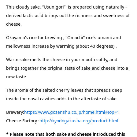
This cloudy sake, “Usunigori” is prepared using naturally –
derived lactic acid brings out the richness and sweetness of
cheese.
Okayama‘s rice for brewing , “Omachi” rice’s umami and
mellowness increase by warming (about 40 degrees) .
Warm sake melts the cheese in your mouth softly, and
brings together the original taste of sake and cheese into a
new taste.
The aroma of the salted cherry leaves that spreads deep
inside the nasal cavities adds to the aftertaste of sake.
Brewery:
https://www.gozenshu.co.jp/home.html#!op=1
Cheese Factory :
http://kyodogakusha.org/product.html
* Please note that both sake and cheese introduced this