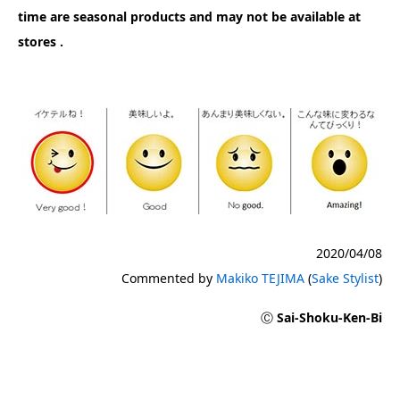
time are seasonal products and may not be available at
stores .
2020/04/08
Commented by
Makiko TEJIMA
(
Sake Stylist
)
Ⓒ
Sai-Shoku-Ken-B
i