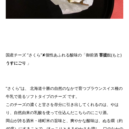
国産チーズ “さくら”✘個性あふれる酸味の「御前酒
菩提
酛(もと)
うすにごり
」
”さくら”は、 北海道十勝の自然のなかで育つブラウンスイス種の
牛乳で造るソフトタイプのチーズ です。
このチーズの濃くと甘さを存分に引き出してくれるのは、やは
り、自然由来の乳酸を使って仕込んだこちらのにごり酒。
岡山が誇る酒米・雄町米の旨味と、爽やかな酸味は、ぬる燗（約
40度）にすることで、ほっこりとまろやかさを増し、口のなかの