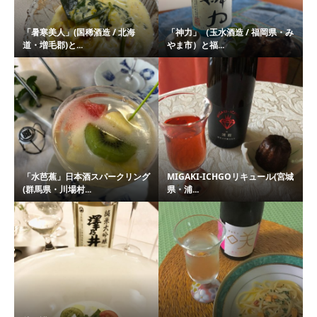
「暑寒美人」(国稀酒造 / 北海
「神力」（玉水酒造 / 福岡県・み
道・増毛郡)と...
やま市）と福...
「水芭蕉」日本酒スパークリング
MIGAKI-ICHGOリキュール(宮城
(群馬県・川場村...
県・浦...