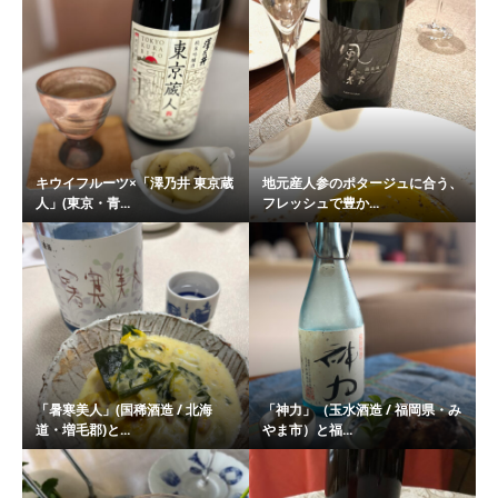
キウイフルーツ×「澤乃井 東京蔵
地元産人参のポタージュに合う、
人」(東京・青...
フレッシュで豊か...
「暑寒美人」(国稀酒造 / 北海
「神力」（玉水酒造 / 福岡県・み
道・増毛郡)と...
やま市）と福...