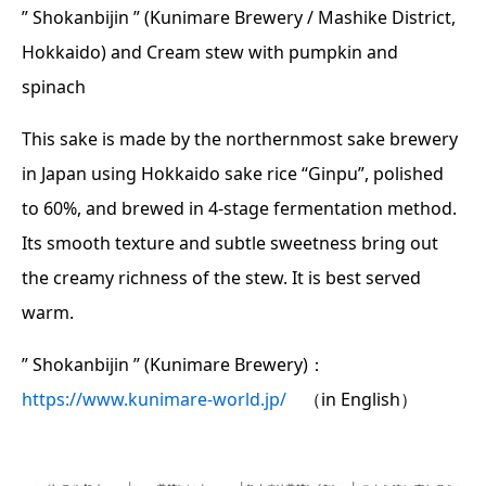
” Shokanbijin ” (Kunimare Brewery / Mashike District,
Hokkaido) and Cream stew with pumpkin and
spinach
This sake is made by the northernmost sake brewery
in Japan using Hokkaido sake rice “Ginpu”, polished
to 60%, and brewed in 4-stage fermentation method.
Its smooth texture and subtle sweetness bring out
the creamy richness of the stew. It is best served
warm.
” Shokanbijin ” (Kunimare Brewery)：
https://www.kunimare-world.jp/
（in English）