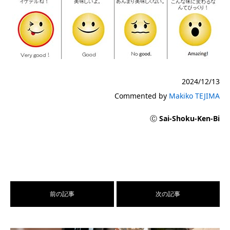
2024/12/13
Commented by
Makiko TEJIMA
Ⓒ
Sai-Shoku-Ken-B
i
前の記事
次の記事