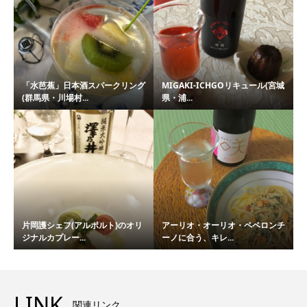
「水芭蕉」日本酒スパークリング
MIGAKI-ICHGOリキュール(宮城
(群馬県・川場村...
県・浦...
片岡護シェフ(アルポルト)のオリ
アーリオ・オーリオ・ペペロンチ
ジナルカプレー...
ーノに合う、キレ...
LINK
関連リンク