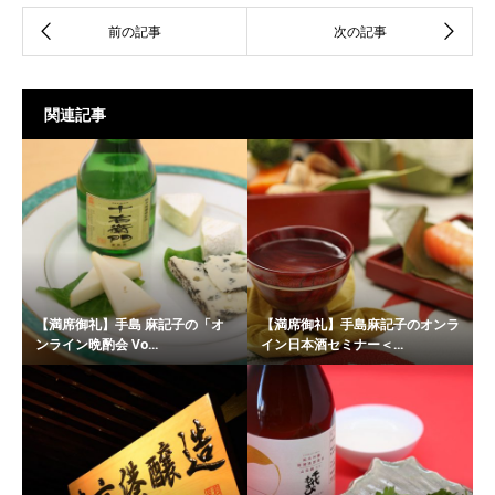
関連記事
【満席御礼】手島 麻記子の「オ
【満席御礼】手島麻記子のオンラ
ンライン晩酌会 Vo...
イン日本酒セミナー＜...