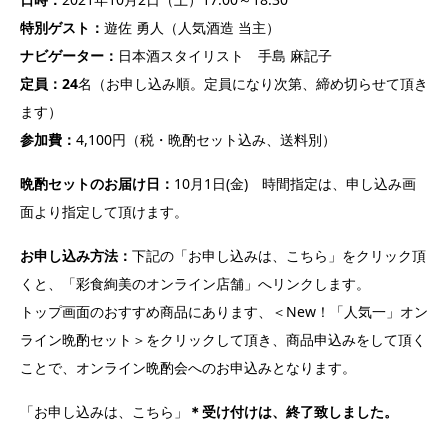
特別ゲスト：
遊佐 勇人（人気酒造 当主）
ナビゲーター：
日本酒スタイリスト 手島 麻記子
定員：24
名（お申し込み順。定員になり次第、締め切らせて頂き
ます）
参加費：
4,100円（税・晩酌セット込み、送料別）
晩酌セットのお届け日：
10月1日(金) 時間指定は、申し込み画
面より指定して頂けます。
お申し込み方法：
下記の「お申し込みは、こちら」をクリック頂
くと、「彩食絢美のオンライン店舗」へリンクします。
トップ画面のおすすめ商品にあります、＜New！「人気一」オン
ライン晩酌セット＞をクリックして頂き、商品申込みをして頂く
ことで、オンライン晩酌会へのお申込みとなります。
「お申し込みは、こちら」
＊受け付けは、終了致しました。