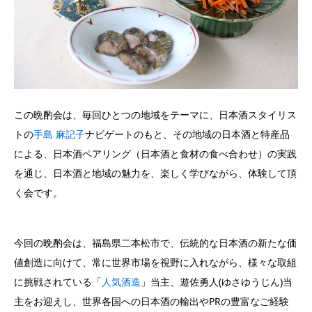
この晩酌会は、毎回ひとつの地域をテーマに、日本酒スタイリス
トの
手島 麻記子
ナビゲートのもと、その地域の日本酒と特産品
による、日本酒ペアリング（日本酒と食材の食べ合わせ）の実践
を通じ、日本酒と地域の魅力を、楽しく学びながら、体験して頂
く会です。
今回の晩酌会は、福島県二本松市で、伝統的な日本酒の新たな価
値創造に向けて、常に世界市場を視野に入れながら、様々な取組
に挑戦されている「
人気酒造
」当主、遊佐勇人(ゆさゆうじん)当
主をお迎えし、世界各国への日本酒の輸出やPRの豊富なご経験